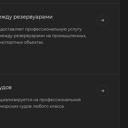
ежду резервуарами
оставляет профессиональную услугу
 между резервуарами на промышленных,
анспортных объектах.
судов
иализируется на профессиональной
и морских судов любого класса.