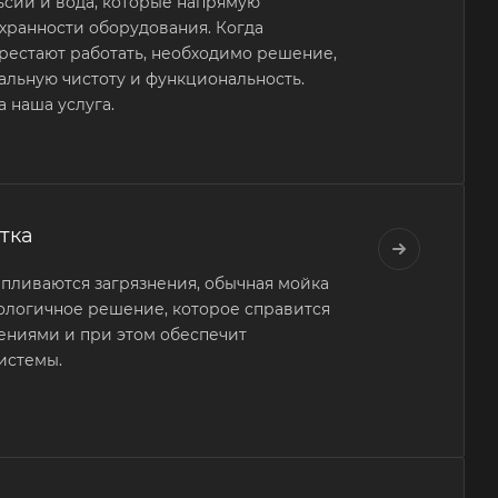
ьсии и вода, которые напрямую
охранности оборудования. Когда
рестают работать, необходимо решение,
альную чистоту и функциональность.
 наша услуга.
тка
апливаются загрязнения, обычная мойка
нологичное решение, которое справится
ениями и при этом обеспечит
истемы.