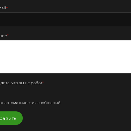
ail
*
ние
*
дите, что вы не робот
*
от автоматических сообщений