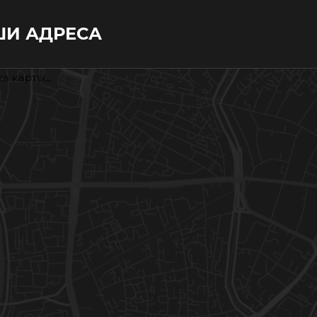
И АДРЕСА
а карты...